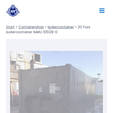
Zum
Inhalt
springen
Start
>
Containershop
>
Isoliercontainer
>
20 Fuss
Isoliercontainer NARU 105128-0