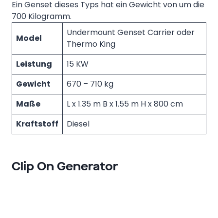
Ein Genset dieses Typs hat ein Gewicht von um die
700 Kilogramm.
Undermount Genset Carrier oder
Model
Thermo King
Leistung
15 KW
Gewicht
670 – 710 kg
Maße
L x 1.35 m B x 1.55 m H x 800 cm
Kraftstoff
Diesel
Clip On Generator