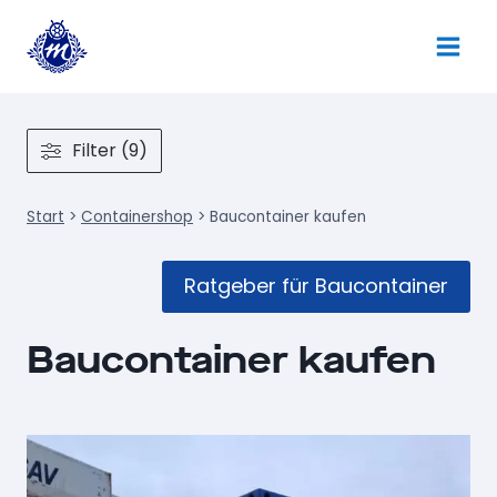
Zum
Inhalt
springen
Filter (9)
Start
>
Containershop
>
Baucontainer kaufen
Ratgeber für Baucontainer
Baucontainer kaufen