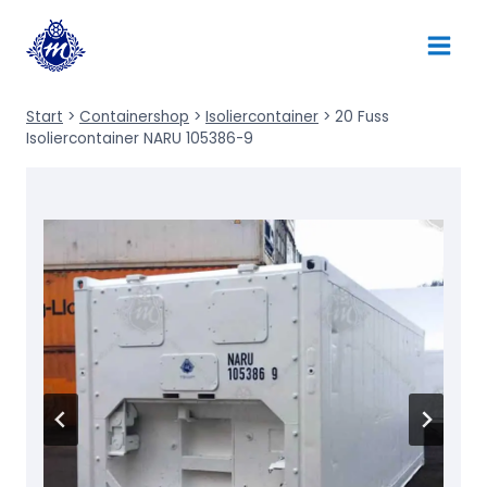
Zum
Inhalt
springen
Start
>
Containershop
>
Isoliercontainer
>
20 Fuss
Isoliercontainer NARU 105386-9