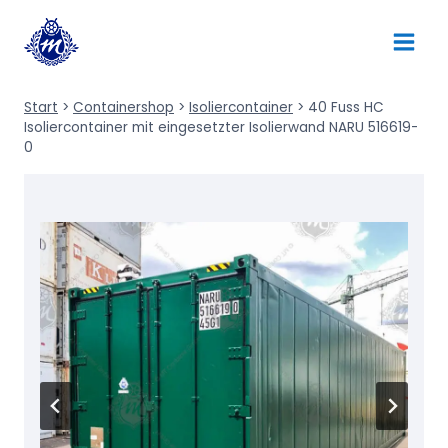
Zum
Inhalt
springen
Start
>
Containershop
>
Isoliercontainer
>
40 Fuss HC
Isoliercontainer mit eingesetzter Isolierwand NARU 516619-
0