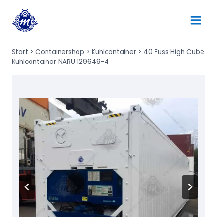
Zum
Inhalt
springen
Start
>
Containershop
>
Kühlcontainer
>
40 Fuss High Cube
Kühlcontainer NARU 129649-4