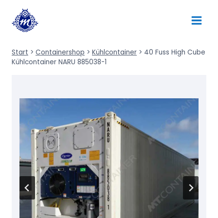
Zum
Inhalt
springen
Start
>
Containershop
>
Kühlcontainer
>
40 Fuss High Cube
Kühlcontainer NARU 885038-1