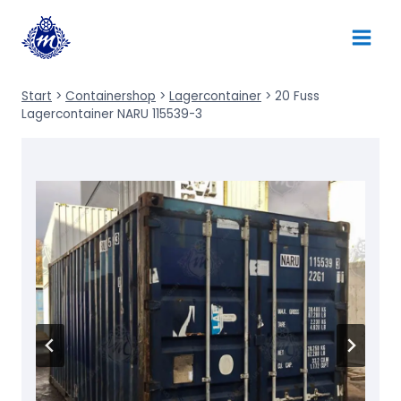
Zum
Inhalt
springen
Start
>
Containershop
>
Lagercontainer
>
20 Fuss
Lagercontainer NARU 115539-3