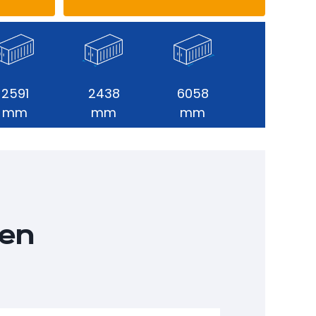
2591
2438
6058
mm
mm
mm
nen