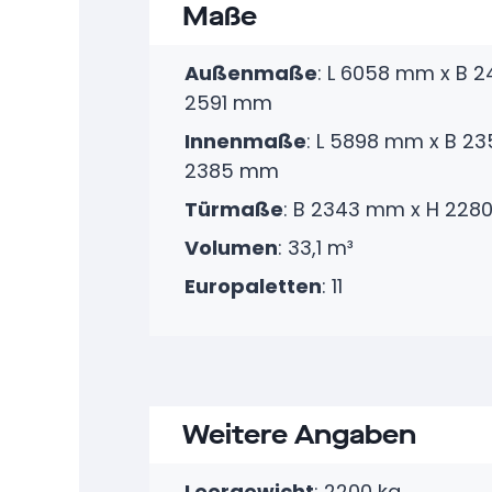
Maße
Außenmaße
: L 6058 mm x B 
2591 mm
Innenmaße
: L 5898 mm x B 2
2385 mm
Türmaße
: B 2343 mm x H 22
Volumen
: 33,1 m³
Europaletten
: 11
Weitere Angaben
Leergewicht
: 2200 kg