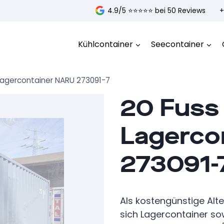
4.9/5 ⭐️⭐️⭐️⭐️⭐️ bei 50 Reviews
+
Kühlcontainer
Seecontainer
Lagercontainer NARU 273091-7
20 Fuss
Lagerco
273091-
Als kostengünstige Alt
sich Lagercontainer so