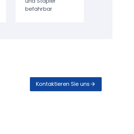
und Stapler
befahrbar
Kontak­tieren Sie uns