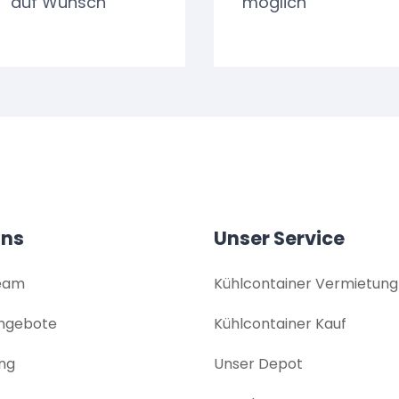
auf Wunsch
möglich
uns
Unser Service
eam
Kühlcontainer Vermietung
angebote
Kühlcontainer Kauf
ng
Unser Depot