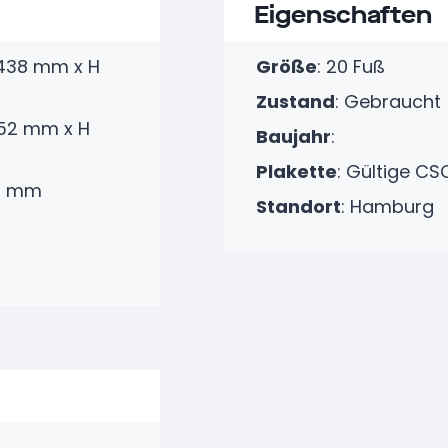
Eigenschaften
2438 mm x H
Größe
:
20 Fuß
Zustand
:
Gebraucht
352 mm x H
Baujahr
:
Plakette
: Gültige CS
80 mm
Standort
:
Hamburg