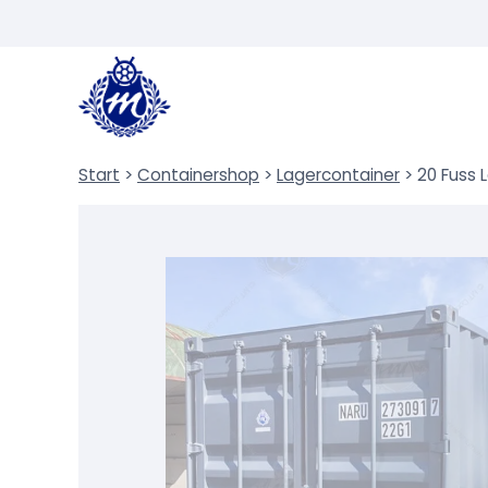
Zum
Inhalt
springen
Start
>
Containershop
>
Lagercontainer
>
20 Fuss 