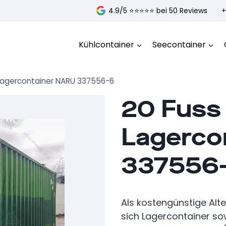
4.9/5 ⭐️⭐️⭐️⭐️⭐️ bei 50 Reviews
+
Kühlcontainer
Seecontainer
Lagercontainer NARU 337556-6
20 Fuss
Lagerco
337556
Als kostengünstige Alt
sich Lagercontainer so