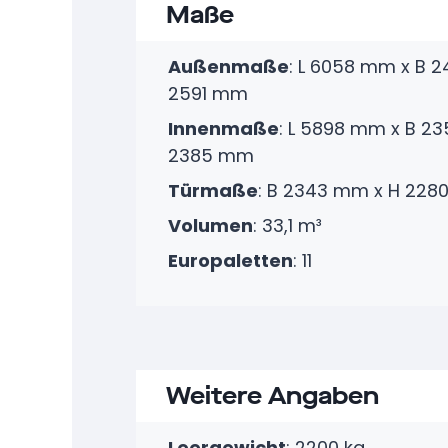
Maße
Außenmaße
: L 6058 mm x B 
2591 mm
Innenmaße
: L 5898 mm x B 2
2385 mm
Türmaße
: B 2343 mm x H 22
Volumen
: 33,1 m³
Europaletten
: 11
Weitere Angaben
Leergewicht
: 2200 kg