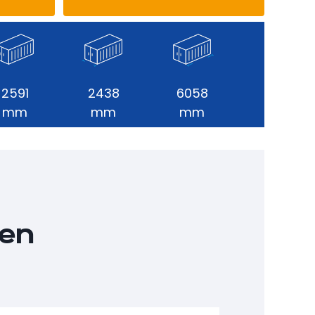
2591
2438
6058
mm
mm
mm
nen