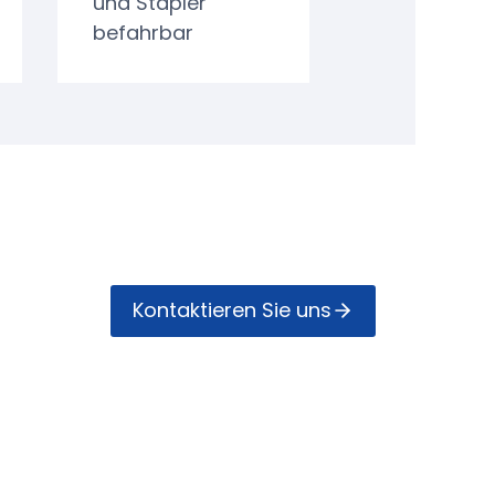
und Stapler
befahrbar
Kontak­tieren Sie uns