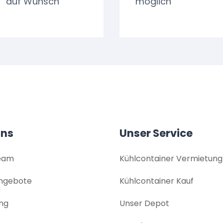
auf Wunsch
möglich
uns
Unser Service
eam
Kühlcontainer Vermietung
angebote
Kühlcontainer Kauf
ng
Unser Depot