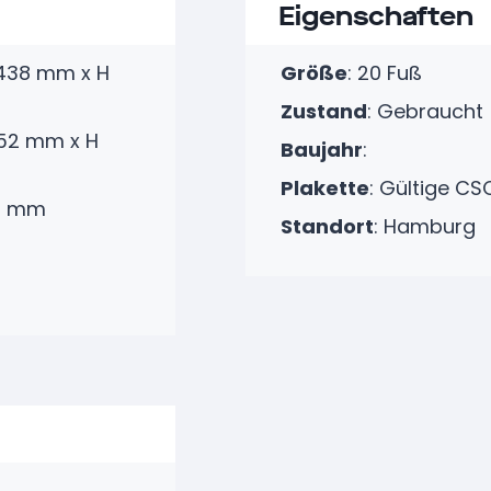
Eigenschaften
2438 mm x H
Größe
:
20 Fuß
Zustand
:
Gebraucht
352 mm x H
Baujahr
:
Plakette
: Gültige CS
80 mm
Standort
:
Hamburg