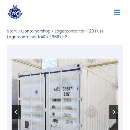
Zum
Inhalt
springen
Start
>
Containershop
>
Lagercontainer
>
20 Fuss
Lagercontainer NARU 366871-2