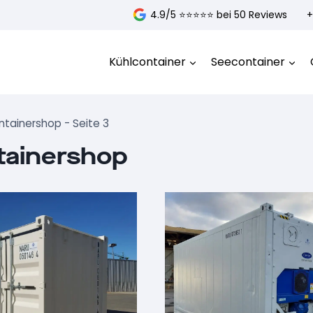
4.9/5 ⭐️⭐️⭐️⭐️⭐️ bei 50 Reviews
+
Kühlcontainer
Seecontainer
ntainershop
- Seite 3
tainershop