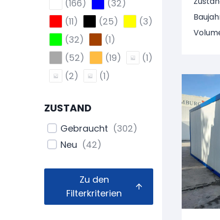
Zustan
(
166
)
(
32
)
7703
Baujah
(
11
)
(
25
)
(
3
)
Volume
(
32
)
(
1
)
(
52
)
(
19
)
(
1
)
(
2
)
(
1
)
ZUSTAND
Gebraucht
(
302
)
Neu
(
42
)
Zu den
Filterkriterien