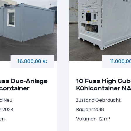
16.800,00 €
11.000,0
uss Duo-Anlage
10 Fuss High Cub
container
Kühlcontainer N
671738-5
d:
Neu
Zustand:
Gebraucht
r:
2024
Baujahr:
2018
en:
Volumen: 12 m³