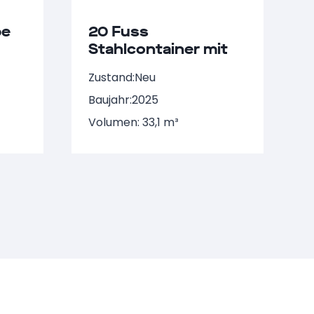
be
20 Fuss
Stahlcontainer mit
Seitentür NARU
Zustand:
Neu
770398-2
Baujahr:
2025
Volumen: 33,1 m³