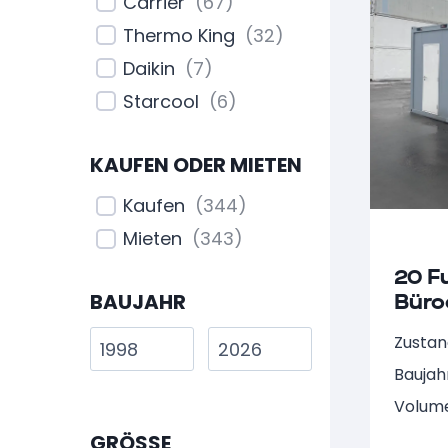
Carrier
(
67
)
Duschcontainer
(
1
)
Thermo King
(
32
)
Materialcontainer
Daikin
(
7
)
(
13
)
Starcool
(
6
)
Werkstattcontainer
(
2
)
KAUFEN ODER MIETEN
Baustellencontainer
(
9
)
Kaufen
(
344
)
Kleincontainer
(
10
)
Mieten
(
343
)
Barcontainer
(
1
)
20 F
Bauwagen
(
1
)
Büro
BAUJAHR
Sanitärcontainer
(
1
)
Zustan
Bulk Container
(
1
)
Baujah
Stahlcontainer
(
4
)
Volum
GRÖSSE