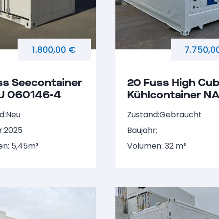
1.800,00 €
7.750,0
ss Seecontainer
20 Fuss High Cu
U 060146-4
Kühlcontainer N
873953-1
d:
Neu
Zustand:
Gebraucht
r:
2025
Baujahr:
n: 5,45m³
Volumen: 32 m³