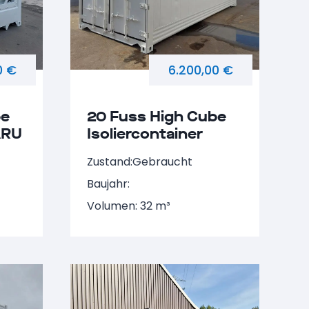
0 €
6.200,00 €
be
20 Fuss High Cube
ARU
Isoliercontainer
NARU 906115-6
Zustand:
Gebraucht
Baujahr:
Volumen: 32 m³