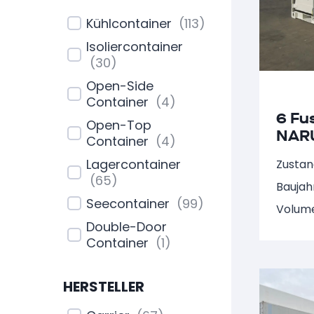
Kühlcontainer
(
113
)
Isoliercontainer
(
30
)
Open-Side
Container
(
4
)
6 Fu
Open-Top
NAR
Container
(
4
)
Lagercontainer
Zustan
(
65
)
Baujah
Seecontainer
(
99
)
Volume
Double-Door
Container
(
1
)
Sonderbau
(
2
)
HERSTELLER
Bürocontainer
(
5
)
Baucontainer
(
9
)