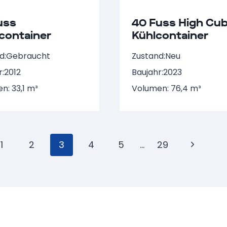
uss
40 Fuss High Cu
container
Kühlcontainer
ahr 2012
d:
Gebraucht
Zustand:
Neu
r:
2012
Baujahr:
2023
n: 33,1 m³
Volumen: 76,4 m³
tennavigation
ige
1
2
3
4
5
…
29
Nächste
Seite