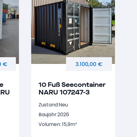
0 €
3.100,00 €
e
10 Fuß Seecontainer
ARU
NARU 107247-3
Zustand:
Neu
Baujahr:
2026
Volumen: 15,9m³