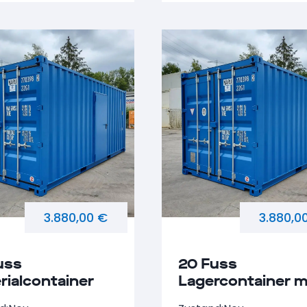
3.880,00 €
3.880,0
uss
20 Fuss
rialcontainer
Lagercontainer m
Seitentür NARU
Seitentür NARU