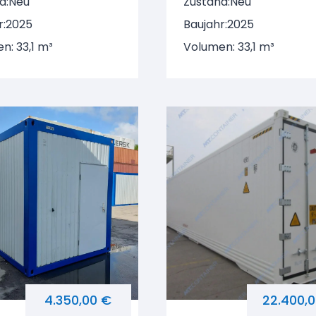
d:
Neu
Zustand:
Neu
98-2
770398-2
r:
2025
Baujahr:
2025
n: 33,1 m³
Volumen: 33,1 m³
4.350,00 €
22.400,