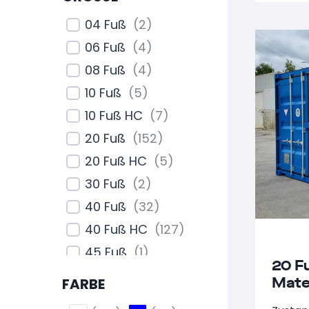
04 Fuß
(
2
)
06 Fuß
(
4
)
08 Fuß
(
4
)
10 Fuß
(
5
)
10 Fuß HC
(
7
)
20 Fuß
(
152
)
20 Fuß HC
(
5
)
30 Fuß
(
2
)
40 Fuß
(
32
)
40 Fuß HC
(
127
)
45 Fuß
(
1
)
20 F
45 Fuß HC
(
1
)
Mate
FARBE
mit 