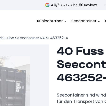
4.9/5 ⭐️⭐️⭐️⭐️⭐️ bei 50 Reviews
+
Kühlcontainer
Seecontainer
igh Cube Seecontainer NARU 463252-4
40 Fuss
Seecont
463252
Seecontainer sind win
für den Transport von G