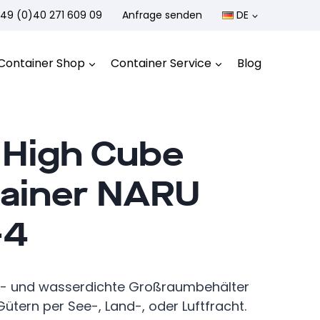
49 (0)40 271 609 09
Anfrage senden
DE
Container Shop
Container Service
Blog
 High Cube
ainer NARU
-4
d- und wasserdichte Großraumbehälter
ütern per See-, Land-, oder Luftfracht.