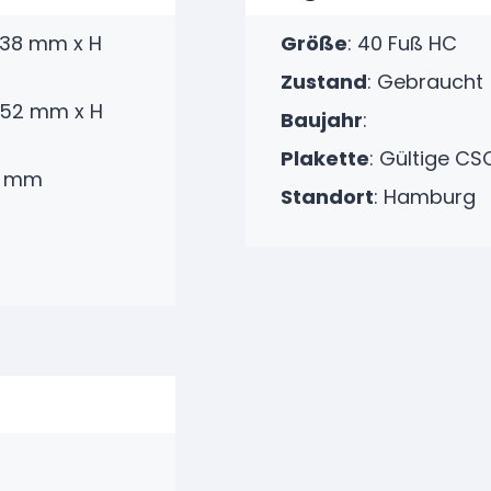
438 mm x H
Größe
:
40 Fuß HC
Zustand
:
Gebraucht
2352 mm x H
Baujahr
:
Plakette
: Gültige CS
5 mm
Standort
:
Hamburg