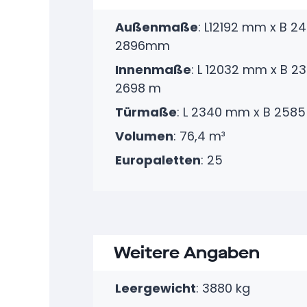
Außenmaße
: L12192 mm x B 2
2896mm
Innenmaße
: L 12032 mm x B 
2698 m
Türmaße
: L 2340 mm x B 258
Volumen
: 76,4 m³
Europaletten
: 25
Weitere Angaben
Leergewicht
: 3880 kg