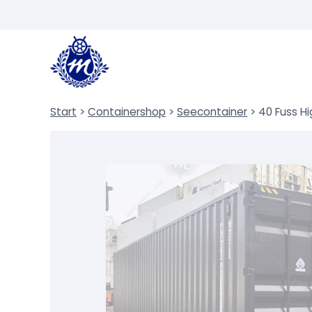
Zum
Inhalt
springen
Start
>
Containershop
>
Seecontainer
>
40 Fuss H