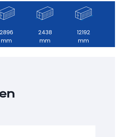
2896
2438
12192
mm
mm
mm
nen