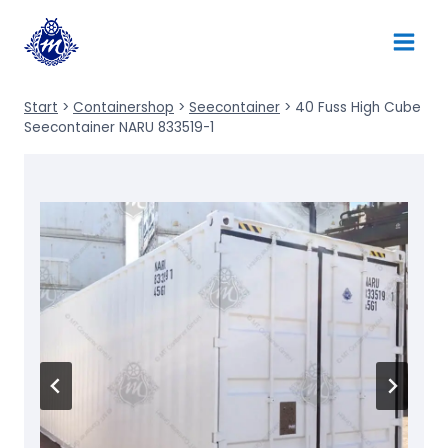
Zum
Inhalt
springen
Start
>
Containershop
>
Seecontainer
>
40 Fuss High Cube
Seecontainer NARU 833519-1