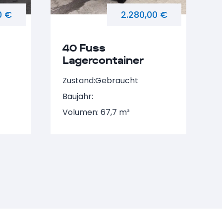
0 €
2.280,00 €
40 Fuss
Lagercontainer
NARU 847408-9
Zustand:
Gebraucht
Baujahr:
Volumen: 67,7 m³