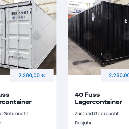
2.280,00 €
2.280,0
uss
40 Fuss
rcontainer
Lagercontainer
U 524662-9
NARU 735580-3
d:
Gebraucht
Zustand:
Gebraucht
r:
Baujahr: