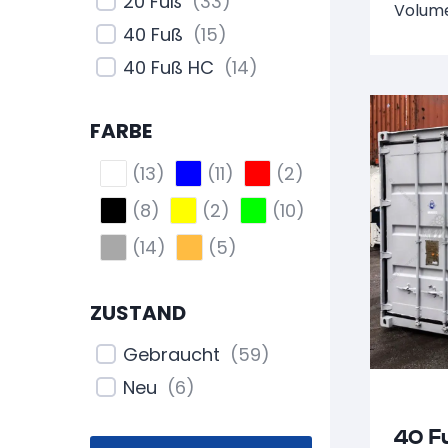
20 Fuß
(
33
)
Volume
Stahlcontainer
(
4
)
40 Fuß
(
15
)
40 Fuß HC
(
14
)
FARBE
(
13
)
(
11
)
(
2
)
(
8
)
(
2
)
(
10
)
(
14
)
(
5
)
ZUSTAND
Gebraucht
(
59
)
Neu
(
6
)
40 F