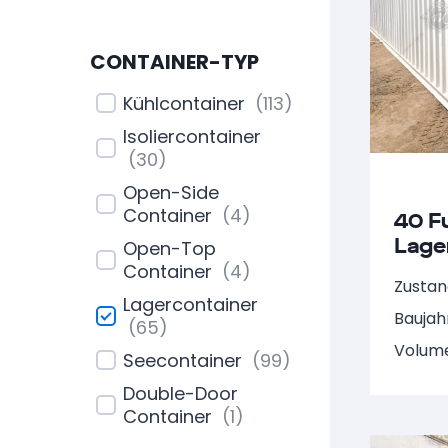
CONTAINER-TYP
Kühlcontainer
(
113
)
Isoliercontainer
(
30
)
Open-Side
Container
(
4
)
40 F
Lage
Open-Top
NARU
Container
(
4
)
Zustan
Lagercontainer
Baujah
(
65
)
Volume
Seecontainer
(
99
)
Double-Door
Container
(
1
)