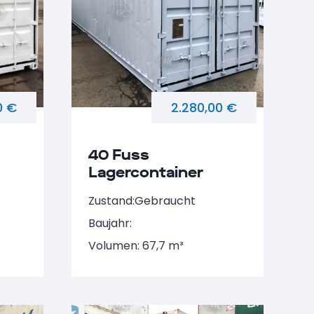
0 €
2.280,00 €
40 Fuss
Lagercontainer
NARU 520371-4
Zustand:
Gebraucht
Baujahr:
Volumen: 67,7 m³