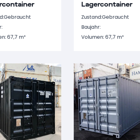
rcontainer
Lagercontainer
 529609-1
NARU 652106-8
d:
Gebraucht
Zustand:
Gebraucht
r:
Baujahr:
n: 67,7 m³
Volumen: 67,7 m³