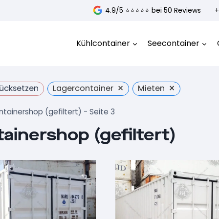
4.9/5 ⭐️⭐️⭐️⭐️⭐️ bei 50 Reviews
+
Kühlcontainer
Seecontainer
×
×
rücksetzen
Lagercontainer
Mieten
tainershop (gefiltert)
- Seite 3
ainershop (gefiltert)