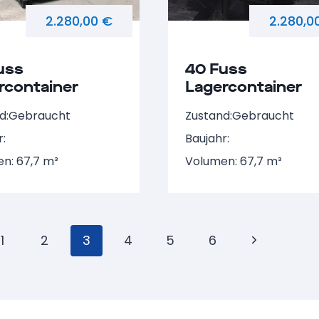
2.280,00 €
2.280,0
uss
40 Fuss
rcontainer
Lagercontainer
 735776-6
NARU 740617-7
d:
Gebraucht
Zustand:
Gebraucht
r:
Baujahr:
n: 67,7 m³
Volumen: 67,7 m³
tennavigation
ige
1
2
3
4
5
6
Nächste
Seite