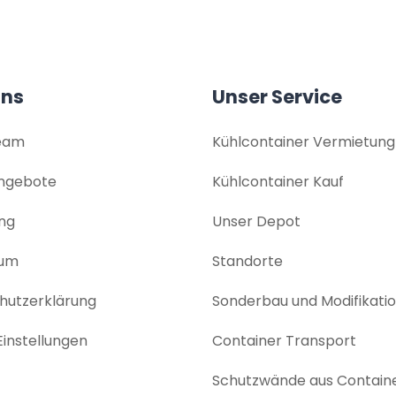
uns
Unser Service
eam
Kühlcontainer Vermietung
angebote
Kühlcontainer Kauf
ng
Unser Depot
sum
Standorte
utz­erklärung
Sonderbau und Modifikati
instellungen
Container Transport
Schutzwände aus Contain