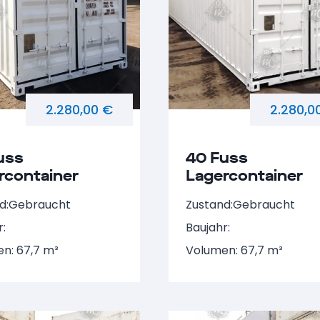
2.280,00 €
2.280,0
uss
40 Fuss
rcontainer
Lagercontainer
 494472-8
NARU 511526-0
d:
Gebraucht
Zustand:
Gebraucht
r:
Baujahr:
n: 67,7 m³
Volumen: 67,7 m³