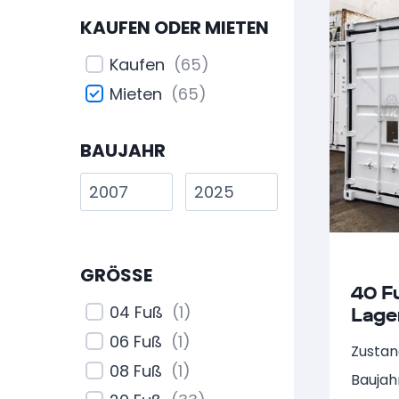
Sonderbau
(
1
)
KAUFEN ODER MIETEN
Bürocontainer
(
5
)
Baucontainer
(
9
)
Kaufen
(
65
)
Duschcontainer
(
1
)
Mieten
(
65
)
Materialcontainer
(
13
)
BAUJAHR
Werkstattcontainer
(
2
)
Baustellencontainer
(
9
)
Kleincontainer
(
10
)
GRÖSSE
40 F
Barcontainer
(
1
)
04 Fuß
(
1
)
Lage
Bauwagen
(
1
)
NAR
06 Fuß
(
1
)
Zustan
Sanitärcontainer
(
1
)
08 Fuß
(
1
)
Baujah
Bulk Container
(
1
)