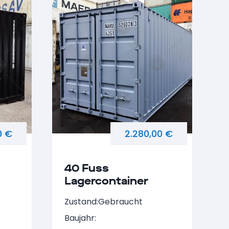
0 €
2.280,00 €
40 Fuss
Lagercontainer
NARU 529028-3
Zustand:
Gebraucht
Baujahr: