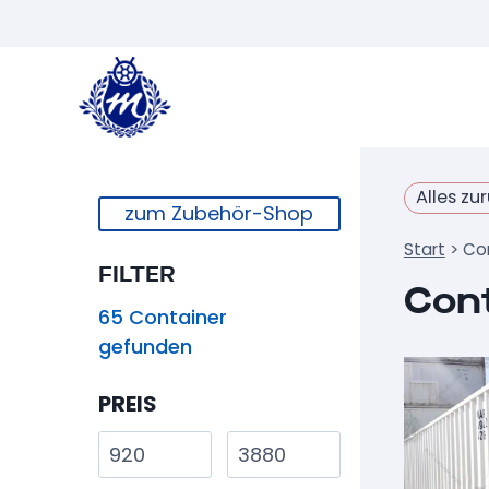
Zum
Inhalt
springen
Alles zu
zum Zubehör-Shop
Start
>
Con
FILTER
Cont
65
Container
gefunden
PREIS