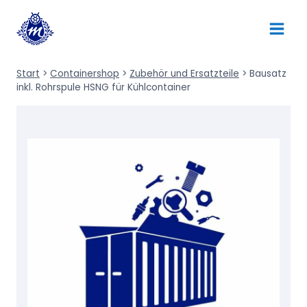
Zum
Inhalt
springen
Start
>
Containershop
>
Zubehör und Ersatzteile
>
Bausatz
inkl. Rohrspule HSNG für Kühlcontainer