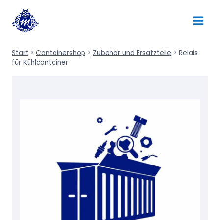
Zum
Inhalt
springen
Start
>
Containershop
>
Zubehör und Ersatzteile
>
Relais
für Kühlcontainer