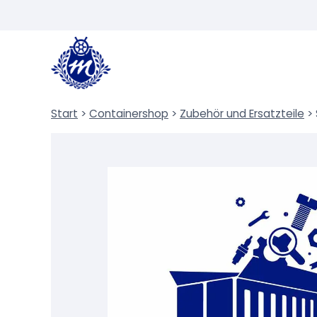
Zum
Inhalt
springen
Start
>
Containershop
>
Zubehör und Ersatzteile
>