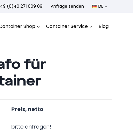
49 (0)40 271 609 09
Anfrage senden
DE
Container Shop
Container Service
Blog
fo für
tainer
Preis, netto
bitte anfragen!