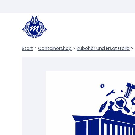
Zum
Inhalt
springen
Start
>
Containershop
>
Zubehör und Ersatzteile
>