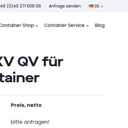
49 (0)40 271 609 09
Anfrage senden
DE
Container Shop
Container Service
Blog
XV QV für
tainer
Preis, netto
bitte anfragen!