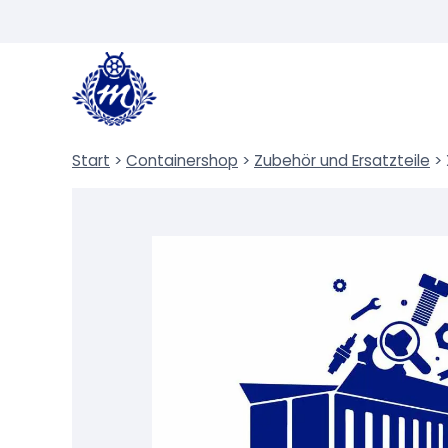
Zum
Inhalt
springen
Start
>
Containershop
>
Zubehör und Ersatzteile
>