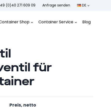
49 (0)40 271 609 09
Anfrage senden
DE
Container Shop
Container Service
Blog
il
entil für
tainer
Preis, netto