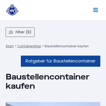
Zum
Inhalt
springen
Filter (9)
Start
>
Containershop
>
Baustellencontainer kaufen
Ratgeber für Baustellencontainer
Baustellencontainer
kaufen