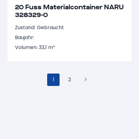
20 Fuss Materialcontainer NARU
328329-0
Zustand:
Gebraucht
Baujahr:
Volumen: 33,1 m³
Seitennavigation
1
2
Nächste
Seite