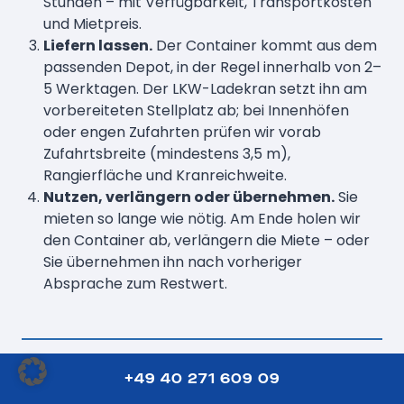
Stunden – mit Verfügbarkeit, Transportkosten
und Mietpreis.
Liefern lassen.
Der Container kommt aus dem
passenden Depot, in der Regel innerhalb von 2–
5 Werktagen. Der LKW-Ladekran setzt ihn am
vorbereiteten Stellplatz ab; bei Innenhöfen
oder engen Zufahrten prüfen wir vorab
Zufahrtsbreite (mindestens 3,5 m),
Rangierfläche und Kranreichweite.
Nutzen, verlängern oder übernehmen.
Sie
mieten so lange wie nötig. Am Ende holen wir
den Container ab, verlängern die Miete – oder
Sie übernehmen ihn nach vorheriger
Absprache zum Restwert.
Geliefert aus dem Depot in
+49 40 271 609 09
Ihrer Nähe