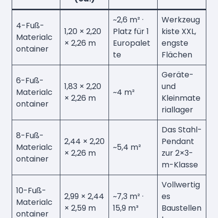
~2,6 m² ·
Werkzeug
4-Fuß-
1,20 × 2,20
Platz für 1
kiste XXL,
Materialc
× 2,26 m
Europalet
engste
ontainer
te
Flächen
Geräte-
6-Fuß-
1,83 × 2,20
und
Materialc
~4 m²
× 2,26 m
Kleinmate
ontainer
riallager
Das Stahl-
8-Fuß-
2,44 × 2,20
Pendant
Materialc
~5,4 m²
× 2,26 m
zur 2×3-
ontainer
m-Klasse
Vollwertig
10-Fuß-
2,99 × 2,44
~7,3 m² ·
es
Materialc
× 2,59 m
15,9 m³
Baustellen
ontainer