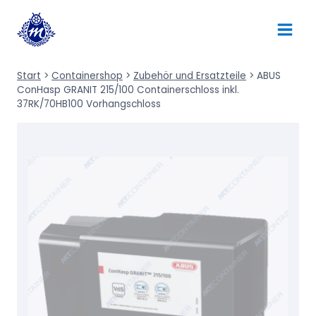
Zum
Inhalt
springen
Start
>
Containershop
>
Zubehör und Ersatzteile
>
ABUS
ConHasp GRANIT 215/100 Containerschloss inkl.
37RK/70HB100 Vorhangschloss