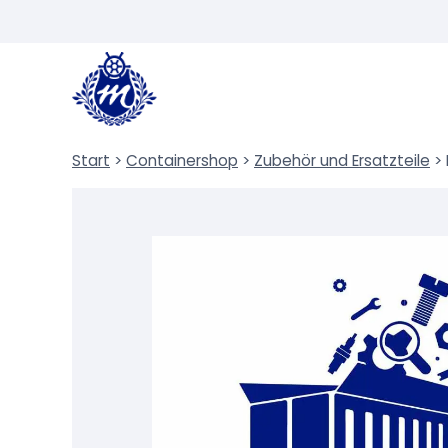
Zum
Inhalt
springen
Start
>
Containershop
>
Zubehör und Ersatzteile
>