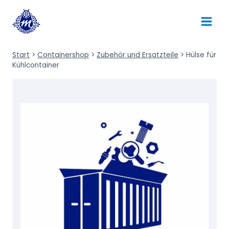
Zum
Inhalt
springen
Start
>
Containershop
>
Zubehör und Ersatzteile
>
Hülse für
Kühlcontainer