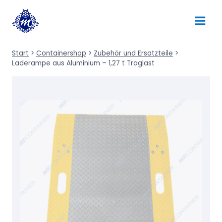
Zum
Inhalt
springen
Start
>
Containershop
>
Zubehör und Ersatzteile
>
Laderampe aus Aluminium – 1,27 t Traglast