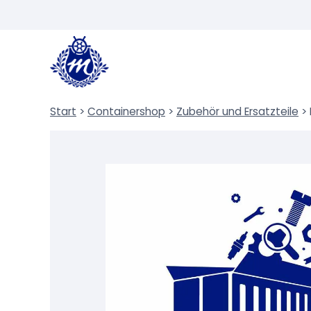
Zum
Inhalt
springen
Start
>
Containershop
>
Zubehör und Ersatzteile
>